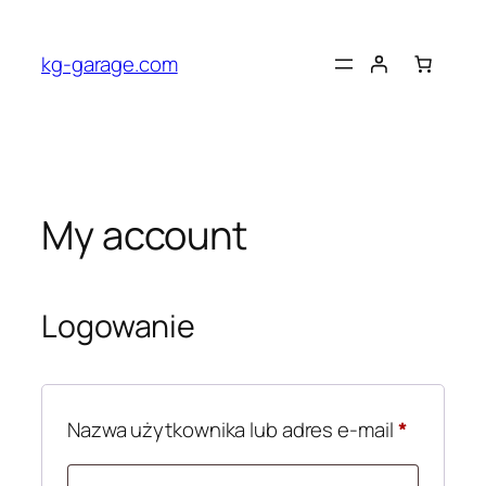
Przejdź
do
kg-garage.com
treści
My account
Logowanie
Wymaga
Nazwa użytkownika lub adres e-mail
*